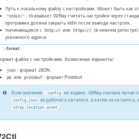
Путь к локальному файлу с настройками. Может быть как о
: Указывает V2Ray считать настройки через стан
"stdin:"
программа должна закрыть stdin после вывода настроек.
Начинающиеся с
или
(в нижнем регистре)
http://
https://
указанного адреса.
-format
ормат файла с настройками. Возможные варианты:
: формат JSON.
json
или
: формат Protobuf.
pb
protobuf
Если значение
не задано, V2Ray сначала пытает
-config
из рабочего каталога, а затем из каталога,
config.json
.
v2ray.location.asset
V2Ctl