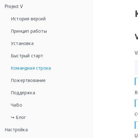
Project V
История версий
Принцип работы
Установка
V
Быстрый старт
Командная строка
Пожертвование
В
Поддержка
ЧаВо
С
↪ Блог
Настройка
U