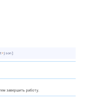
t
=
json
]
тем завершить работу.