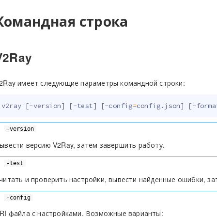
Командная строка
V2Ray
2Ray имеет следующие параметры командной строки:
v2ray 
[
-version
]
[
-test
]
[
-config
=
config.json
]
[
-forma
-version
ывести версию V2Ray, затем завершить работу.
-test
читать и проверить настройки, вывести найденные ошибки, за
-config
RI файла с настройками. Возможные варианты: