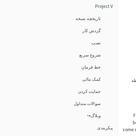
Project V
تاریخچه نسخه
گردش کار
نصب
شروع سریع
خط فرمان
کمک مالی
s. این حافظه
حمایت کردن
سوالات متداول
F
وبلاگ↪
b
پیکربندی
some d