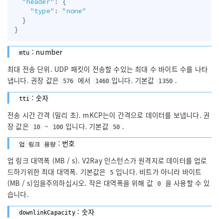
"header"
:
{
"type"
:
"none"
}
}
: number
mtu
최대 전송 단위. UDP 패킷이 전송할 수있는 최대 수 바이트 수를 나타
냅니다. 권장 값은
에서
입니다. 기본값
.
576
1460
1350
: 숫자
tti
전송 시간 간격 (밀리 초). mKCP는이 간격으로 데이터를 보냅니다. 권
장 값은
~
입니다. 기본값
.
10
100
50
: 번호
업 링크 용량
업 링크 대역폭 (MB / s). V2Ray 인스턴스가 원격지로 데이터를 업로
드하기위한 최대 대역폭. 기본값은
입니다. 비트가 아니라 바이트
5
(MB / s)임을주의하십시오. 작은 대역폭을 위해 값
을 사용할 수 있
0
습니다.
: 숫자
downlinkCapacity